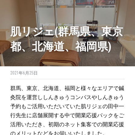
ネット集客のスタートダッシュを支援します
肌リジェ(群馬県、東京
開業応援パックとは？
都、北海道、福岡県)
まずはお問い合わせから
ネット集客強化プログラム～先生が長期的に継
続して集
2021年6月25日
しんきゅうコンパス- プレミアムプラン
群馬、東京、北海道、福岡と様々なエリアで鍼
しんきゅう予約- プロプラン
灸院を運営ししんきゅうコンパスやしんきゅう
予約もご活用いただいていた肌リジェの田中一
ご利用いただいた鍼灸院様の声
行先生に店舗展開する中で開業応援パックをご
活用いただき、初期のネット集客での開業応援
フリーセクション
のメリットなどをお伺いいたしました。